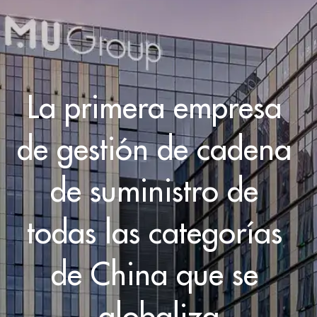
La primera empresa 
de gestión de cadena 
de suministro de 
todas las categorías 
de China que se 
globaliza