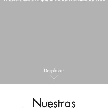
Deportes al aire libre
Español
Noticias
Productos para mascotas
Pусский язык
Preguntas Frecuentes
Ropa y maquillaje
Português
Catálogos
Constituir
Polski
日本語
Français
Desplazar
한국어
Nuestras