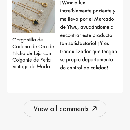
¡Winnie fue
increíblemente paciente y
me llevó por el Mercado
de Yiwu, ayudándome a
encontrar este producto
Gargantilla de
tan satisfactorio! ¡Y es
Cadena de Oro de
tranquilizador que tengan
Nicho de Lujo con
su propio departamento
Colgante de Perla
Vintage de Moda
de control de calidad!
V
i
e
w
a
l
l
c
o
m
m
e
n
t
s