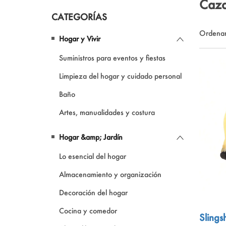
Caz
CATEGORÍAS
Productos para mascotas
Ordenar
Hogar y Vivir
Ropa y maquillaje
Suministros para eventos y fiestas
Constituir
Limpieza del hogar y cuidado personal
Baño
Artes, manualidades y costura
Hogar &amp; Jardín
Lo esencial del hogar
Almacenamiento y organización
Decoración del hogar
Cocina y comedor
Slings