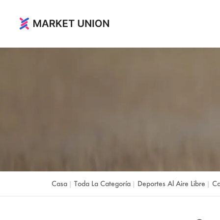
Hogar y Vivir
Hogar &amp; Jardín
Festival y suministros para fiestas
Relojes y joyas
Juguetes y pasatiempos
Casa
Toda La Categoría
Deportes Al Aire Libre
C
|
|
|
Equipaje, bolsa y casos
Deportes al aire libre