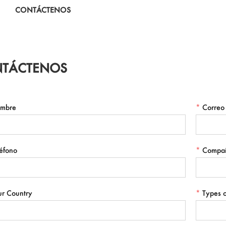
camuflaje, tiras de tiro al
CONTÁCTENOS
bre
TÁCTENOS
mbre
*
Correo 
éfono
*
Compa
ur Country
*
Types o