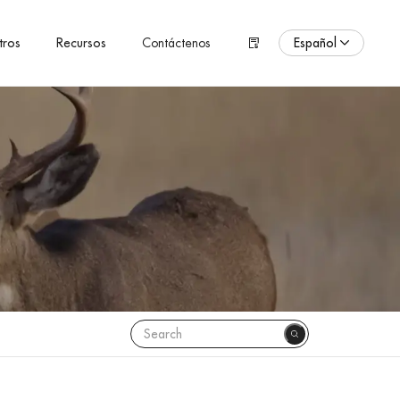
Español
tros
Recursos
Contáctenos
ENGLISH
Español
Pусский язык
Português
Polski
日本語
Français
한국어