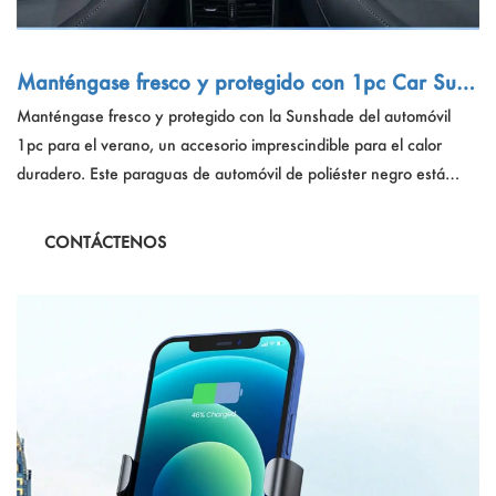
Manténgase fresco y protegido con 1pc Car Suns
hade para el verano
Manténgase fresco y protegido con la Sunshade del automóvil
1pc para el verano, un accesorio imprescindible para el calor
duradero. Este paraguas de automóvil de poliéster negro está
diseñado para reflejar la luz solar y reducir significativamente las
temperaturas interiores, proporcionando un santuario frío para la
CONTÁCTENOS
cabina de su vehículo. Disfrute del verano con esta Sunshade fácil
de usar que promete protección UV y un ambiente de conducción
cómodo.