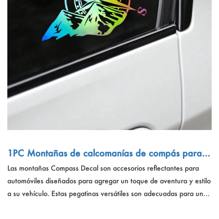
Deportes al aire libre
Español
Noticias
Productos para mascotas
Pусский язык
Preguntas Frecuentes
Ropa y maquillaje
Português
Catálogos
Constituir
Polski
日本語
Français
1PC Montañas de calcomanías de compás para a
한국어
ccesorios decorativos de automóviles
Las montañas Compass Decal son accesorios reflectantes para
automóviles diseñados para agregar un toque de aventura y estilo
a su vehículo. Estas pegatinas versátiles son adecuadas para una
variedad de aplicaciones, desde campistas y autos de aventura
hasta motocicletas, mejorando su atractivo estético con un efecto