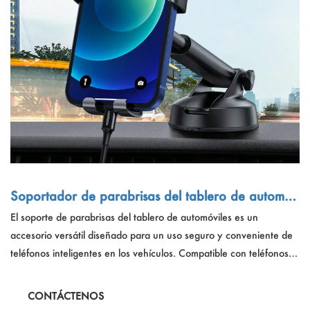
Soportador de parabrisas del tablero de automóv
iles para un teléfono de 4.7-7.2 pulgadas
El soporte de parabrisas del tablero de automóviles es un
accesorio versátil diseñado para un uso seguro y conveniente de
teléfonos inteligentes en los vehículos. Compatible con teléfonos
que van desde 4.7 a 7.2 pulgadas, este soporte de ABS negro
ofrece capacidad de ajuste múltiple, asegurando un ajuste seguro
CONTÁCTENOS
sin obstruir vistas. Su diseño de copa de succión de gravedad