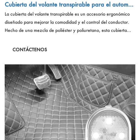
Cubierta del volante transpirable para el automóv
il
La cubierta del volante transpirable es un accesorio ergonómico
diseñado para mejorar la comodidad y el control del conductor.
Hecho de una mezcla de poliéster y poliuretano, esta cubierta
ofrece una superficie sin deslizamiento y transpirabilidad superior,
asegurando una cómoda regulación de agarre y temperatura.
CONTÁCTENOS