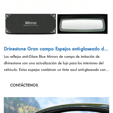
Drinestone Gran campo Espejos anti-glaseado de
azul espejos retrovisor de automóvil
Los reflejos anti-Glare Blue Mirrors de campo de imitación de
dhinestone son una actualización de lujo para los interiores del
vehículo. Estos espejos combinan un tinte azul anti-glaseado con
un gran campo de visión para mejorar la seguridad y la
comodidad de la conducción. Adornados con pequeños diamantes
CONTÁCTENOS
de cristal, ofrecen moda y función, reflejando elegancia de clase
alta y aumentando el placer de conducir.