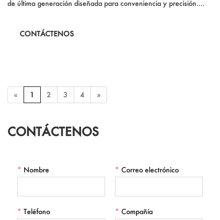
de última generación diseñada para conveniencia y precisión.
Con una construcción de ABS, esta bomba presenta una pantalla
digital incorporada para monitorear la presión de los neumáticos y
CONTÁCTENOS
una luz de trabajo LED para condiciones de poca luz. Su diseño
compacto y liviano asegura una fácil portabilidad, lo que lo
convierte en una herramienta esencial para cualquier vehículo.
«
1
2
3
4
»
CONTÁCTENOS
*
Nombre
*
Correo electrónico
*
Teléfono
*
Compañía