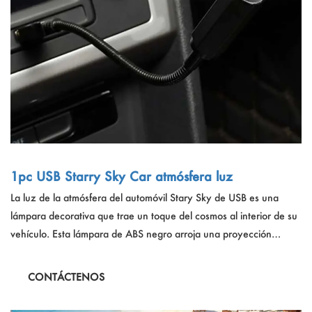
1pc USB Starry Sky Car atmósfera luz
La luz de la atmósfera del automóvil Stary Sky de USB es una
lámpara decorativa que trae un toque del cosmos al interior de su
vehículo. Esta lámpara de ABS negro arroja una proyección
estrellada, creando un ambiente relajante y mejorando el atractivo
estético de su automóvil. Con un enchufe USB para una fácil
CONTÁCTENOS
carga, es una forma conveniente de transformar su experiencia
de conducción.