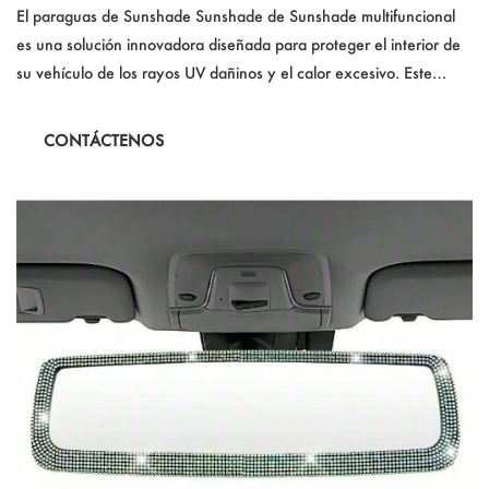
ade paraguas
El paraguas de Sunshade Sunshade de Sunshade multifuncional
es una solución innovadora diseñada para proteger el interior de
su vehículo de los rayos UV dañinos y el calor excesivo. Este
paraguas de Sunshade de automóvil presenta un diseño retráctil
para un fácil uso y almacenamiento, y está elaborado con material
CONTÁCTENOS
de poliéster duradero. Ideal para mantener su automóvil fresco y
cómodo durante los calurosos días de verano.