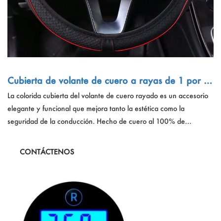
Cubierta de volante de cuero a rayas de 1 por ci
ento de 1 por ciento
La colorida cubierta del volante de cuero rayado es un accesorio
elegante y funcional que mejora tanto la estética como la
seguridad de la conducción. Hecho de cuero al 100% de
poliuretano, ofrece un agarre cómodo con propiedades
antideslizantes y absorbentes de sudor, adecuadas para las
CONTÁCTENOS
ruedas de dirección que miden 14.1 a 15 pulgadas de diámetro.