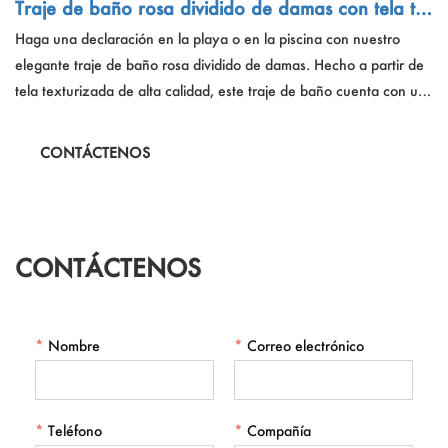
Traje de baño rosa dividido de damas con tela te
xturizada
Haga una declaración en la playa o en la piscina con nuestro
elegante traje de baño rosa dividido de damas. Hecho a partir de
tela texturizada de alta calidad, este traje de baño cuenta con un
diseño dividido de moda que exuda sofisticación y estilo. Perfecto
para descansar bajo el sol o darse un gran chapuzón, este traje
CONTÁCTENOS
de baño combina sin esfuerzo moda y funcionalidad para un
conjunto glamoroso y elegante de ropa de playa. Eleve su
colección de trajes de baño con esta pieza imprescindible.
CONTÁCTENOS
*
Nombre
*
Correo electrónico
*
Teléfono
*
Compañía