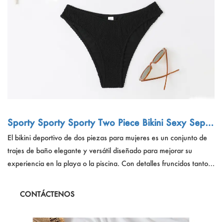
Sporty Sporty Sporty Two Piece Bikini Sexy Separ
able Swimsuit Set
El bikini deportivo de dos piezas para mujeres es un conjunto de
trajes de baño elegante y versátil diseñado para mejorar su
experiencia en la playa o la piscina. Con detalles fruncidos tanto
en la parte superior como en la parte inferior, un diseño separable
para opciones de mezcla y combinación, y un detalle de banda
CONTÁCTENOS
de giro moderna, este conjunto de bikini ofrece moda y
funcionalidad. Con los fondos cortados brasileños para un ajuste