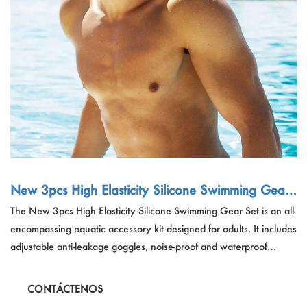
Deportes al aire libre
Español
Noticias
Productos para mascotas
Pусский язык
Preguntas Frecuentes
Ropa y maquillaje
Português
Catálogos
Constituir
Polski
日本語
Français
New 3pcs High Elasticity Silicone Swimming Gear
Set
The New 3pcs High Elasticity Silicone Swimming Gear Set is an all-
한국어
encompassing aquatic accessory kit designed for adults. It includes
adjustable anti-leakage goggles, noise-proof and waterproof
earplugs, and an ABS nose clip for a comfortable and leak-proof
swimming experience, suitable for running, workouts, and
CONTÁCTENOS
ordinary swimming activities.