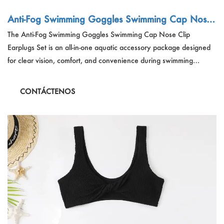
Anti-Fog Swimming Goggles Swimming Cap Nose
Clip Earplugs Set
The Anti-Fog Swimming Goggles Swimming Cap Nose Clip
Earplugs Set is an all-in-one aquatic accessory package designed
for clear vision, comfort, and convenience during swimming
activities. With anti-fog goggles, a waterproof cap, and additional
nose clip and earplugs, this set enhances the swimming
CONTÁCTENOS
experience for all levels.