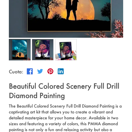
Deportes al aire libre
Español
Noticias
Productos para mascotas
Pусский язык
Preguntas Frecuentes
Ropa y maquillaje
Português
Catálogos
Constituir
Polski
日本語
Cuota:
Français
Beautiful Colored Scenery Full Drill
한국어
Diamond Painting
The Beautiful Colored Scenery Full Drill Diamond Painting is a
captivating art kit that allows you to create a vibrant and
detailed masterpiece for your home decor. Available in two
sizes and featuring a variety of colors, this PMMA diamond
painting is not only a fun and relaxing activity but also a